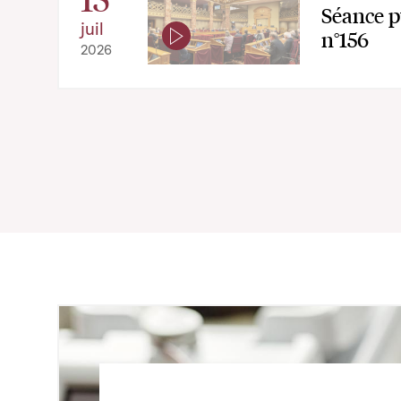
Séance p
juil
n°156
2026