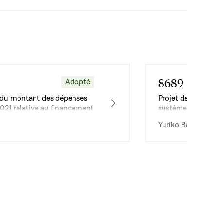
8689
Adopté
Dossier
ion du montant des dépenses
Projet de loi relat
2021 relative au financement
systèmes de trans
ics d’autobus
Yuriko Backes · 1