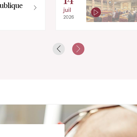
ublique
juil
2026
Previous slide
Next slide