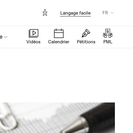
Options d'accessibilité
FR
Langage facile
e
Vidéos
Calendrier
Pétitions
PML