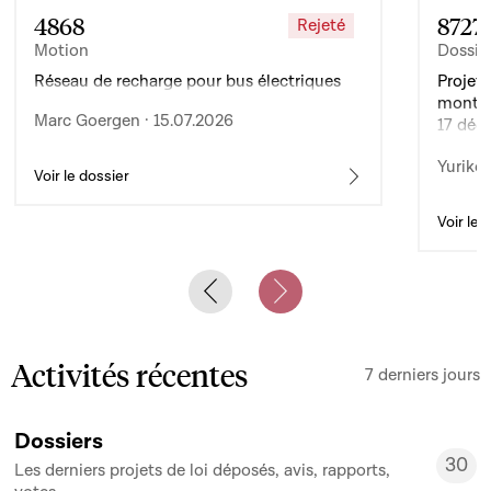
4868
8727
Rejeté
Motion
Dossie
Réseau de recharge pour bus électriques
Projet 
montan
Marc Goergen · 15.07.2026
17 déc
de l’ex
Yuriko 
d’auto
Voir le dossier
Voir le 
Previous slide
Next slide
Activités récentes
7 derniers jours
Dossiers
30
Les derniers projets de loi déposés, avis, rapports,
30