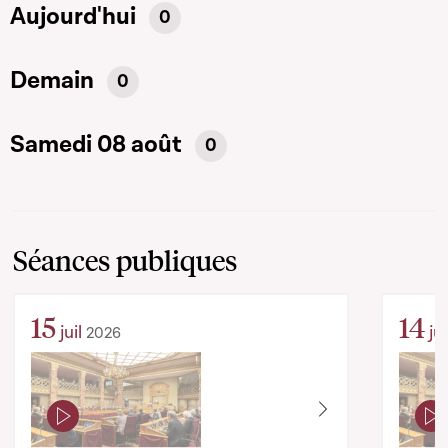
Aujourd'hui
0
Demain
0
Samedi 08 août
0
Séances publiques
15
14
juil
jui
2026