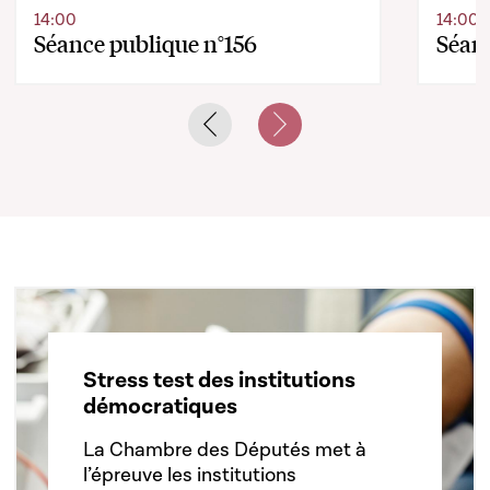
14:00
14:00
Séance publique n°156
Séanc
Previous slide
Next slide
Stress test des institutions
démocratiques
La Chambre des Députés met à
l’épreuve les institutions