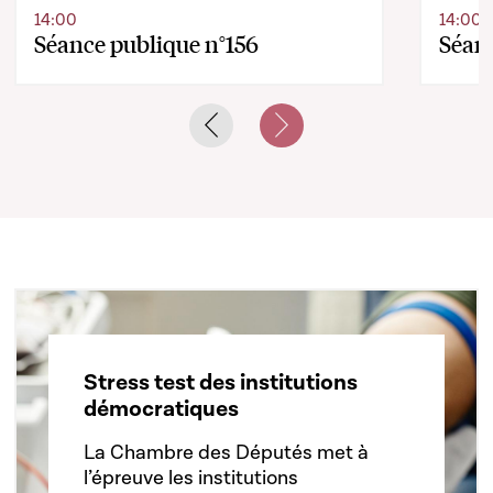
14:00
14:00
Séance publique n°156
Séanc
Previous slide
Next slide
Stress test des institutions
démocratiques
La Chambre des Députés met à
l’épreuve les institutions