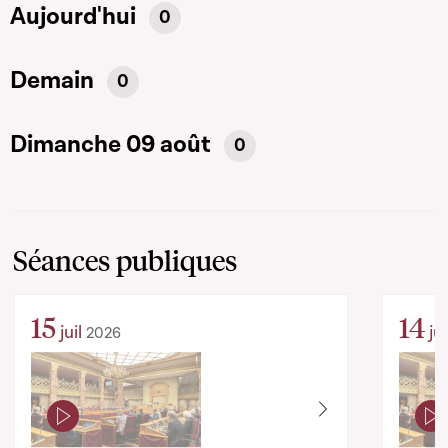
Aujourd'hui
0
Demain
0
Dimanche 09 août
0
Séances publiques
15
14
juil
jui
2026