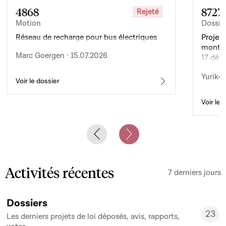
4868
8727
Rejeté
Motion
Dossie
Réseau de recharge pour bus électriques
Projet 
montan
Marc Goergen · 15.07.2026
17 déc
de l’ex
Yuriko 
d’auto
Voir le dossier
Voir le 
Previous slide
Next slide
Activités récentes
7 derniers jours
Dossiers
23
Les derniers projets de loi déposés, avis, rapports,
23