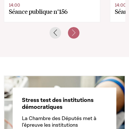
14:00
14:00
Séance publique n°156
Séanc
Previous slide
Next slide
Stress test des institutions
démocratiques
La Chambre des Députés met à
l’épreuve les institutions