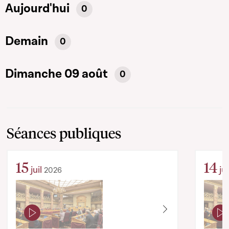
Aujourd'hui
0
Demain
0
Dimanche 09 août
0
Séances publiques
15
14
juil
jui
2026