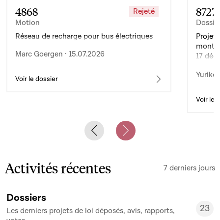
4868
8727
Rejeté
Motion
Dossie
Réseau de recharge pour bus électriques
Projet 
montan
Marc Goergen · 15.07.2026
17 déc
de l’ex
Yuriko 
d’auto
Voir le dossier
Voir le 
Previous slide
Next slide
Activités récentes
7 derniers jours
Dossiers
23
Les derniers projets de loi déposés, avis, rapports,
23