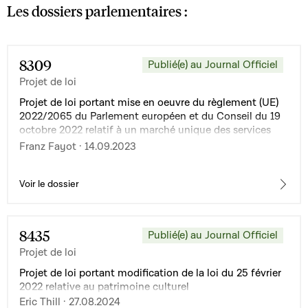
Les dossiers parlementaires :
8309
Publié(e) au Journal Officiel
Projet de loi
Projet de loi portant mise en oeuvre du règlement (UE)
2022/2065 du Parlement européen et du Conseil du 19
octobre 2022 relatif à un marché unique des services
numériques et modifiant la directive 2000/31/CE
Franz Fayot · 14.09.2023
(règlement sur les services numériques) et portant
modification de : 1° la loi modifiée du 14 août 2000 sur
le commerce électronique ; 2° la loi modifiée du 30
Voir le dossier
novembre 2022 relative à la concurrence
8435
Publié(e) au Journal Officiel
Projet de loi
Projet de loi portant modification de la loi du 25 février
2022 relative au patrimoine culturel
Eric Thill · 27.08.2024