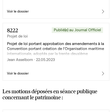
Voir le dossier
8222
Publié(e) au Journal Officiel
Projet de loi
Projet de loi portant approbation des amendements à la
Convention portant création de l'Organisation maritime
internationale, adoptés par la trente-deuxième
Assemblée des parties, le 8 décembre 2021
Jean Asselborn · 22.05.2023
Voir le dossier
Les motions déposées en séance publique
concernant le patrimoine :