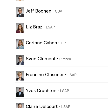
Jeff Boonen
·
CSV
Liz Braz
·
LSAP
Corinne Cahen
·
DP
Sven Clement
·
Piraten
Francine Closener
·
LSAP
Yves Cruchten
·
LSAP
Claire Delcourt
·
LSAP