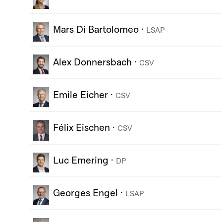
Mars Di Bartolomeo
·
LSAP
Alex Donnersbach
·
CSV
Emile Eicher
·
CSV
Félix Eischen
·
CSV
Luc Emering
·
DP
Georges Engel
·
LSAP