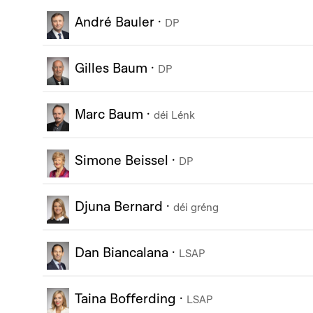
André Bauler
·
DP
Gilles Baum
·
DP
Marc Baum
·
déi Lénk
Simone Beissel
·
DP
Djuna Bernard
·
déi gréng
Dan Biancalana
·
LSAP
Taina Bofferding
·
LSAP