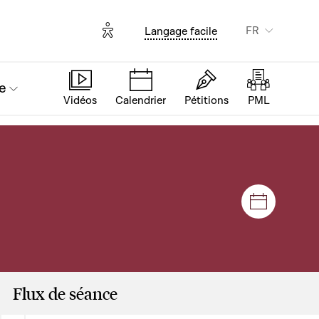
Options d'accessibilité
FR
Langage facile
e
Vidéos
Calendrier
Pétitions
PML
Séances e
Flux de séance