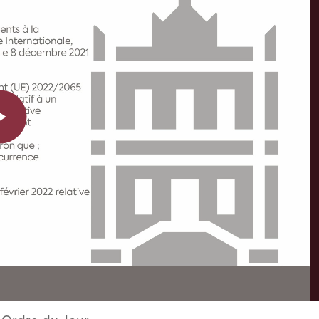
Play
Video