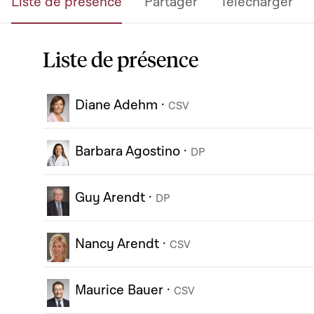
Liste de présence
Partager
Télécharger
Liste de présence
Diane Adehm
·
CSV
Barbara Agostino
·
DP
Guy Arendt
·
DP
Nancy Arendt
·
CSV
Maurice Bauer
·
CSV