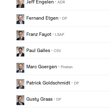
Jeff Engelen
·
ADR
Fernand Etgen
·
DP
Franz Fayot
·
LSAP
Paul Galles
·
CSV
Marc Goergen
·
Piraten
Patrick Goldschmidt
·
DP
Gusty Graas
·
DP