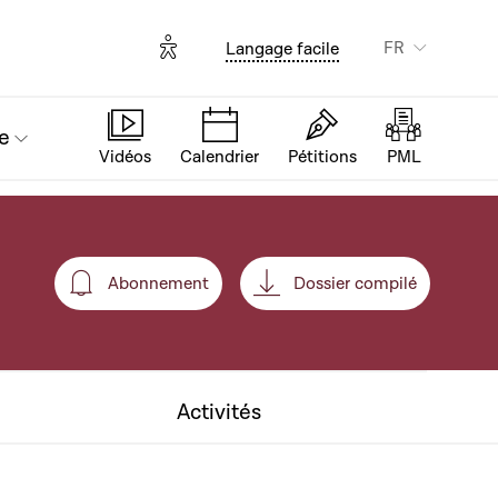
Options d'accessibilité
FR
Langage facile
e
Vidéos
Calendrier
Pétitions
PML
Abonnement
Dossier compilé
Abonnement
Activités