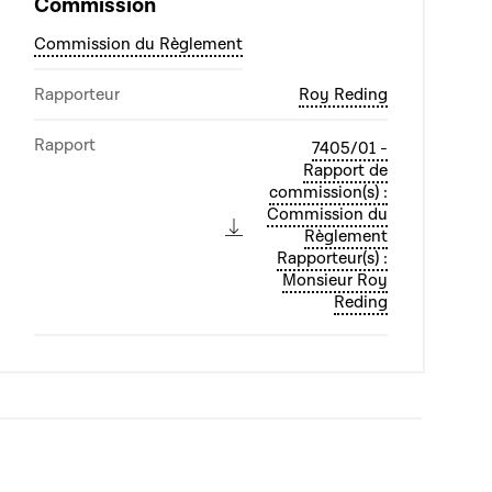
Commission
Commission du Règlement
Rapporteur
Roy Reding
Rapport
7405/01 -
Rapport de
commission(s) :
Commission du
Règlement
Rapporteur(s) :
Monsieur Roy
Reding