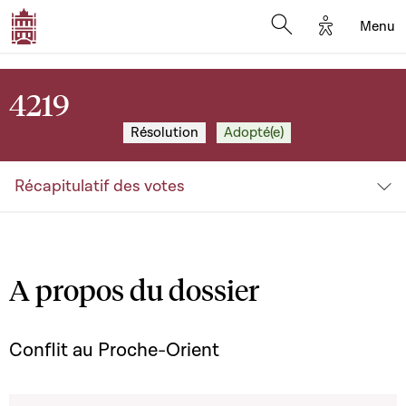
Options d'a
Menu
Open search moda
4219
Résolution
Adopté(e)
Récapitulatif des votes
A propos du dossier
Conflit au Proche-Orient