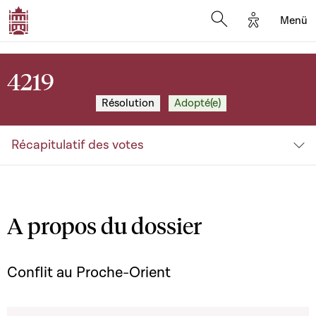
Options d'a
Menü
Open search moda
4219
Résolution
Adopté(e)
Récapitulatif des votes
A propos du dossier
Conflit au Proche-Orient