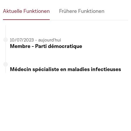
de l'European Interparliamentary Space
Conference (EISC)
Aktuelle Funktionen
Frühere Funktionen
10/10/2024 - aujourd'hui
Membre -
Commission spéciale "Caritas"
10/07/2023 - aujourd'hui
Membre - Parti démocratique
Médecin spécialiste en maladies infectieuses