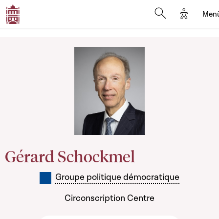
Options d
Men
Open search mo
Gérard Schockmel
Groupe politique démocratique
Circonscription Centre