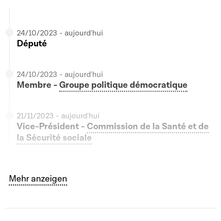
24/10/2023 - aujourd'hui
Député
24/10/2023 - aujourd'hui
Membre -
Groupe politique démocratique
21/11/2023 - aujourd'hui
Vice-Président -
Commission de la Santé et de
la Sécurité sociale
21/11/2023 - aujourd'hui
Bouton graphique servant à afficher ou cacher tous le
Mehr anzeigen
Président -
Commission de l'Enseignement
supérieur, de la Recherche et de la Digitalisation