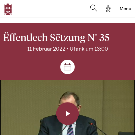
Options d'a
Menu
Open search moda
Ëffentlech Sëtzung N° 35
11 Februar 2022 • Ufank um 13:00
Sëtzungen a Reuniounen
Play
Video