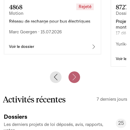
4868
8727
Rejeté
Motion
Dossie
Réseau de recharge pour bus électriques
Projet 
montan
Marc Goergen · 15.07.2026
17 déc
de l’ex
Yuriko 
d’auto
Voir le dossier
Voir le 
Previous slide
Next slide
Activités récentes
7 derniers jours
Dossiers
25
Les derniers projets de loi déposés, avis, rapports,
25