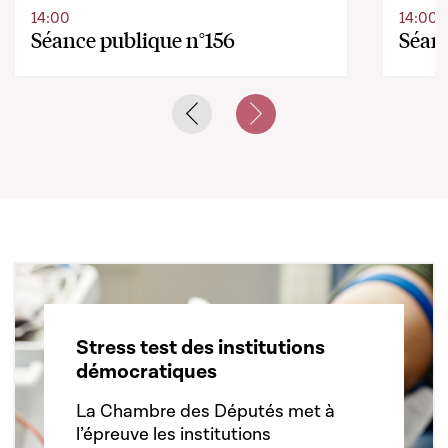
14:00
14:00
Séance publique n°156
Séanc
Previous slide
Next slide
Stress test des institutions
démocratiques
La Chambre des Députés met à
l’épreuve les institutions