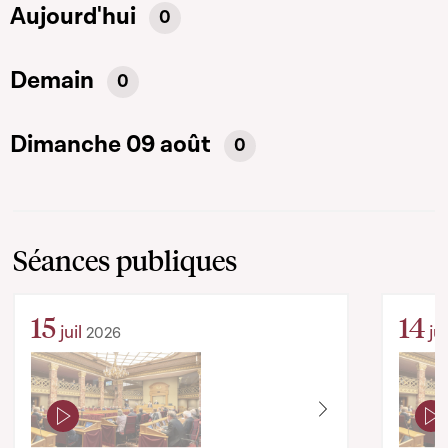
Aujourd'hui
0
Demain
0
Dimanche 09 août
0
Séances publiques
15
14
juil
jui
2026