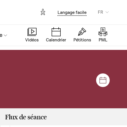
Options d'accessibilité
FR
Langage facile
e
Vidéos
Calendrier
Pétitions
PML
Séances e
Flux de séance