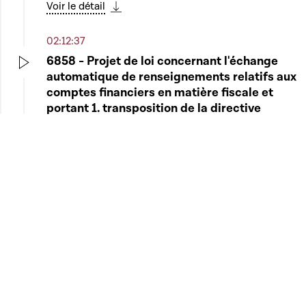
Voir le détail
Télécharger cette séquence
02:12:37
6858 - Projet de loi concernant l'échange
automatique de renseignements relatifs aux
Play
comptes financiers en matière fiscale et
portant 1. transposition de la directive
2014/107/UE du Conseil du 9 décembre
2014 modifiant la directive 2011/16/UE en ce
qui concerne l'échange automatique et
obligatoire d'informations dans le domaine
fiscal ; 2. modification de la loi modifiée du
29 mars 2013 relative à la coopération
administrative dans le domaine fiscal -
Rapporteur : Monsieur Guy Arendt
Guy Arendt
Voir le détail
Télécharger cette séquence