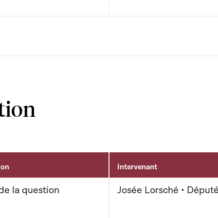
tion
ion
Intervenant
de la question
Josée Lorsché • Déput