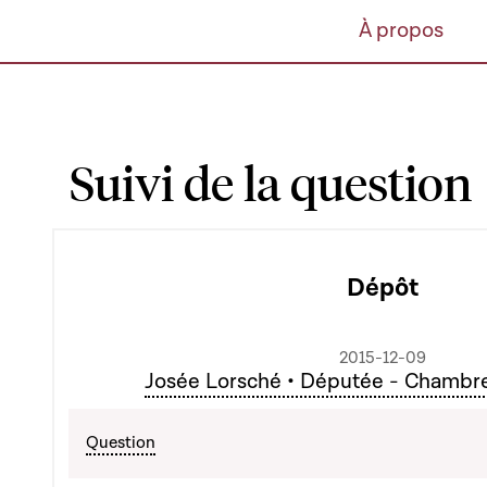
À propos
Suivi de la question
Dépôt
2015-12-09
Josée Lorsché • Députée - Chambr
Question