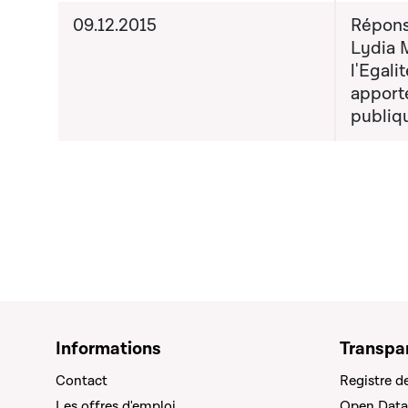
09.12.2015
Répons
Lydia 
l'Egali
apporté
publiq
Informations
Transpa
Contact
Registre d
Les offres d'emploi
Open Data