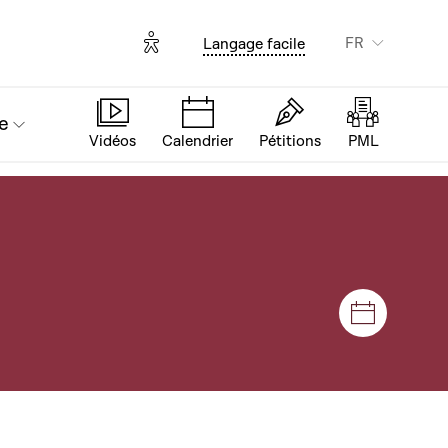
Options d'accessibilité
FR
Langage facile
e
Vidéos
Calendrier
Pétitions
PML
Séances e