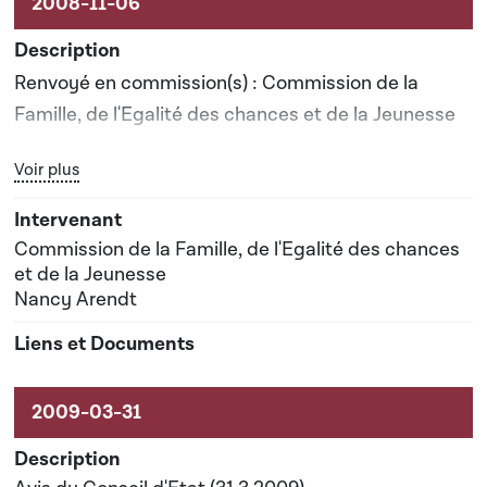
Renvoyé en commission(s) : Commission de la
Famille, de l'Egalité des chances et de la Jeunesse
Bouton graphique servant à afficher ou cacher tous les élé
Voir plus
Rapporteur(s) : Madame Nancy Arendt épouse
Kemp
Commission de la Famille, de l'Egalité des chances
Date prévisionnelle du rapport de commission : 28-
et de la Jeunesse
Nancy Arendt
04-2009