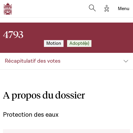
Options d'a
Menu
Open search moda
4793
Motion
Adopté(e)
Récapitulatif des votes
A propos du dossier
Protection des eaux