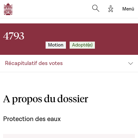
Options d'a
Menü
Open search moda
4793
Motion
Adopté(e)
Récapitulatif des votes
A propos du dossier
Protection des eaux