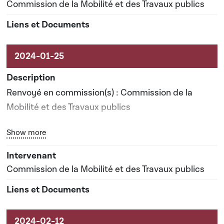
Commission de la Mobilité et des Travaux publics
Renvoyé en commission(s) : Commission de la
Mobilité et des Travaux publics
Bouton graphique servant à afficher ou cacher tous les él
Show more
Date prévisionnelle du rapport de commission : 27-
09-2024
Commission de la Mobilité et des Travaux publics