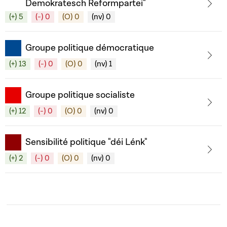
Demokratesch Reformpartei"
(+) 5
(-) 0
(O) 0
(nv) 0
Groupe politique démocratique
(+) 13
(-) 0
(O) 0
(nv) 1
Groupe politique socialiste
(+) 12
(-) 0
(O) 0
(nv) 0
Sensibilité politique "déi Lénk"
(+) 2
(-) 0
(O) 0
(nv) 0