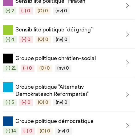
Sensibilité politique "Piraten"
(+) 2
(-) 0
(O) 0
(nv) 0
Sensibilité politique "déi gréng"
(+) 4
(-) 0
(O) 0
(nv) 0
Groupe politique chrétien-social
(+) 21
(-) 0
(O) 0
(nv) 0
Groupe politique "Alternativ
Demokratesch Reformpartei"
(+) 5
(-) 0
(O) 0
(nv) 0
Groupe politique démocratique
(+) 14
(-) 0
(O) 0
(nv) 0