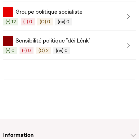
Groupe politique socialiste
(+) 12
(-) 0
(O) 0
(nv) 0
Sensibilité politique "déi Lénk"
(+) 0
(-) 0
(O) 2
(nv) 0
Information