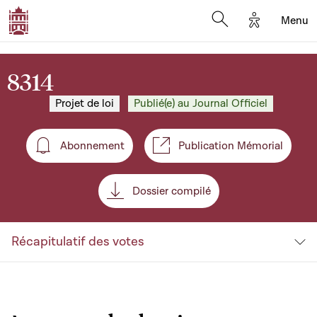
Options d'a
Menu
Open search moda
8314
Projet de loi
Publié(e) au Journal Officiel
Abonnement
Publication Mémorial
Abonnement
Dossier compilé
Récapitulatif des votes