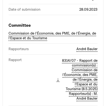
Date of submission
28.09.2023
Committee
Commission de l'Économie, des PME, de l'Énergie, de
l'Espace et du Tourisme
Rapporteurs
André Bauler
Rapport
8314/07 - Rapport de
commission(s) :
Commission de
l'Économie, des PME,
de l'Énergie, de
l'Espace et du
Tourisme (8.5.2025)
Rapporteur(s) : M.
André Bauler