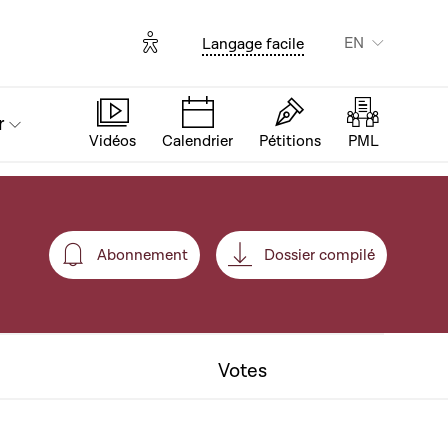
Options d'accessibilité
EN
Langage facile
r
Vidéos
Calendrier
Pétitions
PML
Abonnement
Dossier compilé
Abonnement
Votes