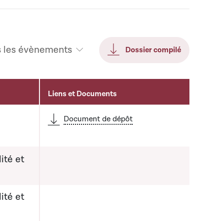
s les évènements
Dossier compilé
Liens et Documents
Document de dépôt
ité et
ité et