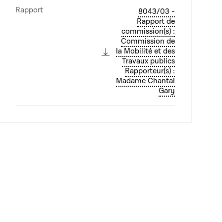
Rapport
8043/03 -
Rapport de
commission(s) :
Commission de
la Mobilité et des
Travaux publics
Rapporteur(s) :
Madame Chantal
Gary