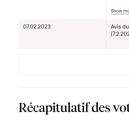
des Tra
Bou
Show mo
Date pr
07.02.2023
Avis du
de com
(7.2.20
Récapitulatif des vo