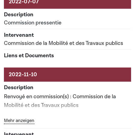
Commission pressentie
Commission de la Mobilité et des Travaux publics
Renvoyé en commission(s) : Commission de la
Mobilité et des Travaux publics
Bouton graphique servant à afficher ou cacher tous les 
Mehr anzeigen
Date prévisionnelle du rapport de commission : 20-
04-2023