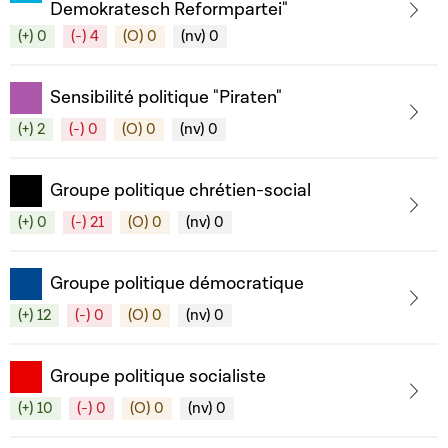
Demokratesch Reformpartei"
(+) 0
(-) 4
(O) 0
(nv) 0
Sensibilité politique "Piraten"
(+) 2
(-) 0
(O) 0
(nv) 0
Groupe politique chrétien-social
(+) 0
(-) 21
(O) 0
(nv) 0
Groupe politique démocratique
(+) 12
(-) 0
(O) 0
(nv) 0
Groupe politique socialiste
(+) 10
(-) 0
(O) 0
(nv) 0