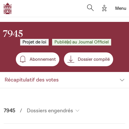
Options d'
Menu
Open search mod
7945
Projet de loi
Publié(e) au Journal Officiel
Abonnement
Dossier compilé
Abonnement
Récapitulatif des votes
7945
Dossiers engendrés