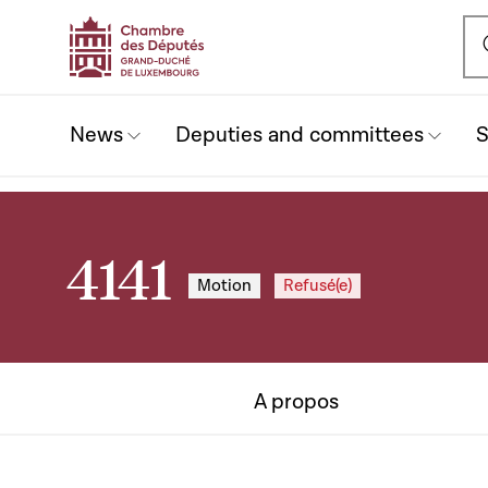
Ou
News
Deputies and committees
S
4141
Motion
Refusé(e)
A propos