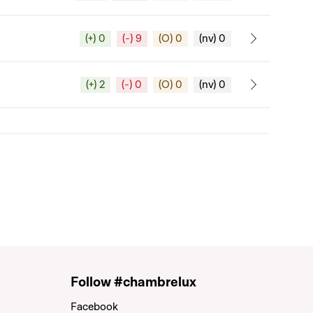
(+) 0
(-) 9
(O) 0
(nv) 0
(+) 2
(-) 0
(O) 0
(nv) 0
Follow #chambrelux
Facebook