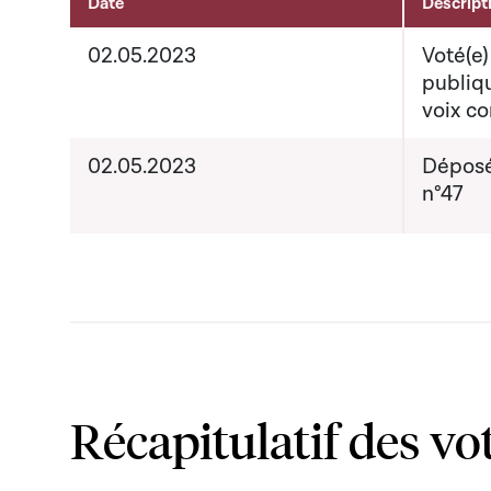
Date
Descript
Activités sur le dossier
02.05.2023
Voté(e)
publiq
voix co
02.05.2023
Déposé
n°47
Récapitulatif des vo