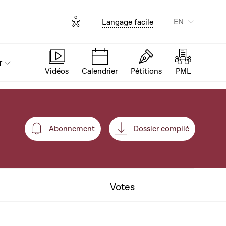
Options d'accessibilité
EN
Langage facile
r
Vidéos
Calendrier
Pétitions
PML
Abonnement
Dossier compilé
Abonnement
Votes