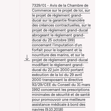
7329/01 - Avis de la Chambre de
Commerce sur le projet de loi, sur
le projet de règlement grand-
ducal sur la garantie financière
des créances contractuelles, sur le
a liste qui précède
projet de règlement grand-ducal
abrogeant le règlement grand-
ducal du 25 octobre 1991
concernant l'imputation d'un
forfait pour le logement et la
nourriture des marins, et sur le
projet de règlement grand-ducal
modifiant le règlement grand-
ducal du 22 juin 2000 portant
exécution de la loi du 29 avril
2000 transposant la directive
92/29/CEE du Conseil du 31 mars
1992 concernant les prescriptions
minimales de sécurité et de santé
pour promouvoir une meilleure
assistance médicale à bord des
navires (9.10.2018)