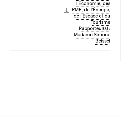
l'Économie, des
PME, de l'Énergie,
de l'Espace et du
Tourisme
Rapporteur(s) :
Madame Simone
Beissel