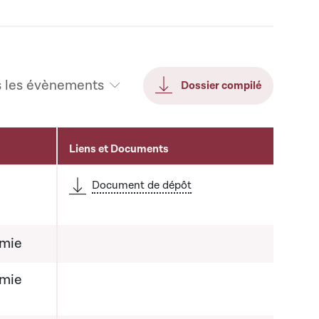
s les évènements
Dossier compilé
Liens et Documents
Document de dépôt
omie
omie