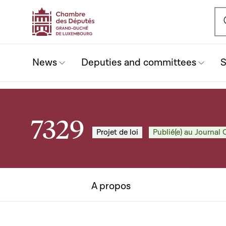
Ou
News
Deputies and committees
S
7329
Projet de loi
Publié(e) au Journal O
A propos