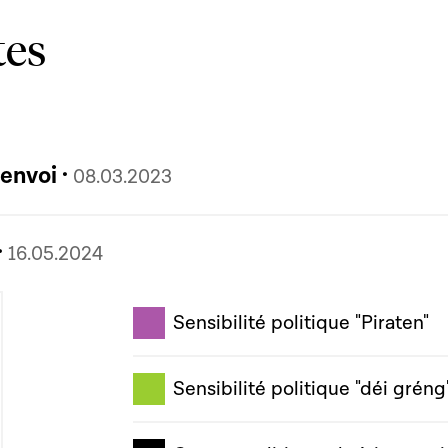
tes
Résolution 1 PL7954 - M. Clement - renvoi ·
08.03.2023
 - Sven Clement (Piraten) ·
16.05.2024
Sensibilité politique "Piraten"
Sensibilité politique "déi gréng