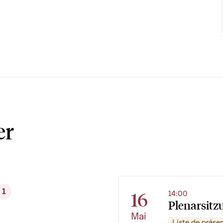
er
1
16
14:00
Plenarsitz
Mai
Liste de prése