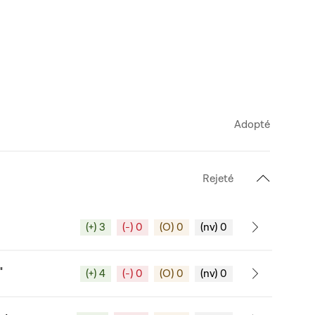
Adopté
Rejeté
(+) 3
(-) 0
(O) 0
(nv) 0
"
(+) 4
(-) 0
(O) 0
(nv) 0