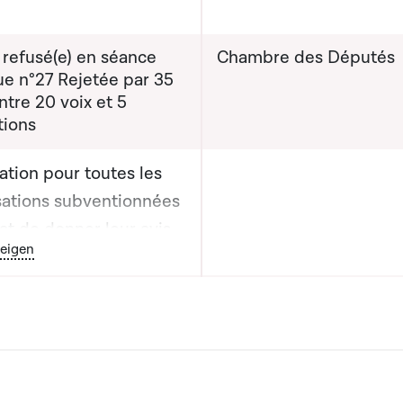
 refusé(e) en séance
Chambre des Députés
ue n°27 Rejetée par 35
ntre 20 voix et 5
tions
ation pour toutes les
sations subventionnées
tat de donner leur avis
outon graphique servant à afficher ou cacher tous les éléments de
eigen
projet de loi sans
passer par le ministère
ent et adaptation du
ent dans ce sens