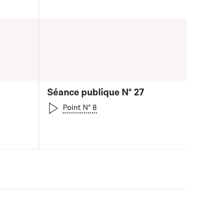
Séance publique N° 27
Point N° 8
 la liste qui précède