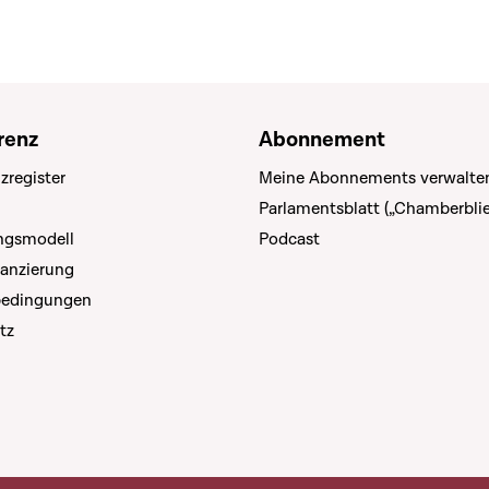
renz
Abonnement
zregister
Meine Abonnements verwalte
Parlamentsblatt („Chamberblie
ungsmodell
Podcast
nanzierung
bedingungen
tz