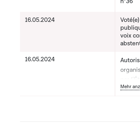
n°36
16.05.2024
Voté(e)
publiq
voix co
absten
16.05.2024
Autoris
organi
par l'É
B
Mehr anz
sur un 
devoir 
compét
Règlem