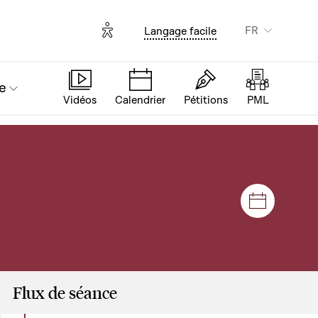
Options d'accessibilité
FR
Langage facile
e
Vidéos
Calendrier
Pétitions
PML
Séances e
Flux de séance