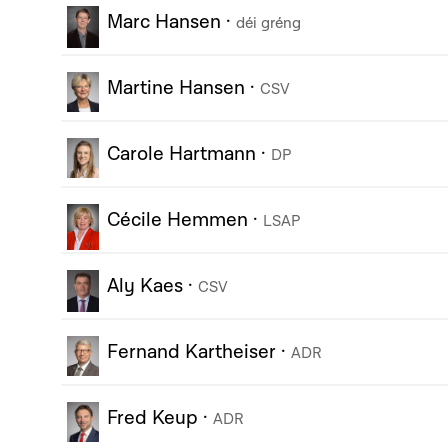
Marc Hansen
·
déi gréng
Martine Hansen
·
CSV
Carole Hartmann
·
DP
Cécile Hemmen
·
LSAP
Aly Kaes
·
CSV
Fernand Kartheiser
·
ADR
Fred Keup
·
ADR