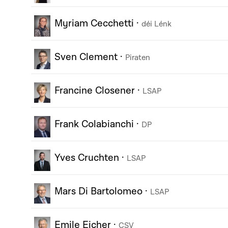
Myriam Cecchetti
·
déi Lénk
Sven Clement
·
Piraten
Francine Closener
·
LSAP
Frank Colabianchi
·
DP
Yves Cruchten
·
LSAP
Mars Di Bartolomeo
·
LSAP
Emile Eicher
·
CSV