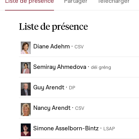
Liste de présence
Partager
Télécharger
Liste de présence
Diane Adehm
·
CSV
Semiray Ahmedova
·
déi gréng
Guy Arendt
·
DP
Nancy Arendt
·
CSV
Simone Asselborn-Bintz
·
LSAP