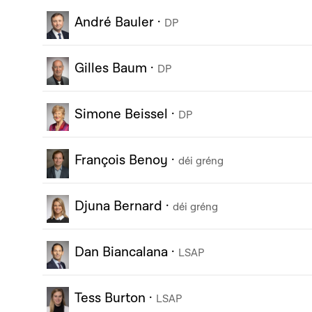
André Bauler
·
DP
Gilles Baum
·
DP
Simone Beissel
·
DP
François Benoy
·
déi gréng
Djuna Bernard
·
déi gréng
Dan Biancalana
·
LSAP
Tess Burton
·
LSAP