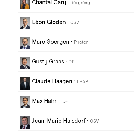
Chantal Gary
·
déi gréng
Léon Gloden
·
CSV
Marc Goergen
·
Piraten
Gusty Graas
·
DP
Claude Haagen
·
LSAP
Max Hahn
·
DP
Jean-Marie Halsdorf
·
CSV