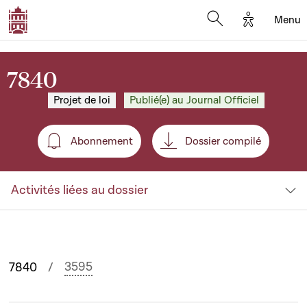
Options d'
Menu
Open search mod
7840
Projet de loi
Publié(e) au Journal Officiel
Abonnement
Dossier compilé
Abonnement
Activités liées au dossier
3595
7840