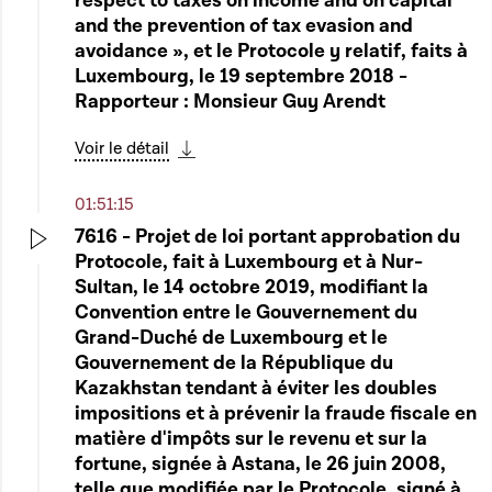
respect to taxes on income and on capital
and the prevention of tax evasion and
avoidance », et le Protocole y relatif, faits à
Luxembourg, le 19 septembre 2018 -
Rapporteur : Monsieur Guy Arendt
Voir le détail
Télécharger cette séquence
01:51:15
7616 - Projet de loi portant approbation du
Protocole, fait à Luxembourg et à Nur-
Play
Sultan, le 14 octobre 2019, modifiant la
Convention entre le Gouvernement du
Grand-Duché de Luxembourg et le
Gouvernement de la République du
Kazakhstan tendant à éviter les doubles
impositions et à prévenir la fraude fiscale en
matière d'impôts sur le revenu et sur la
fortune, signée à Astana, le 26 juin 2008,
telle que modifiée par le Protocole, signé à