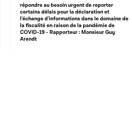
répondre au besoin urgent de reporter
certains délais pour la déclaration et
l'échange d'informations dans le domaine de
la fiscalité en raison de la pandémie de
COVID-19 - Rapporteur : Monsieur Guy
Arendt
Voir le détail
Télécharger cette séquence
02:21:42
7609 - Projet de loi visant à mettre en place
un fonds de relance et de solidarité et un
Play
régime d'aides en faveur de certaines
entreprises et portant modification de : 1° la
loi modifiée du 4 décembre 1967 concernant
l'impôt sur le revenu ; 2° la loi modifiée du 20
décembre 2019 concernant le budget des
recettes et des dépenses de l'État pour
l'exercice 2020 ; 3° la loi du 3 avril 2020