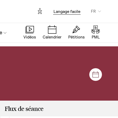
Options d'accessibilité
FR
Langage facile
e
Vidéos
Calendrier
Pétitions
PML
Séances e
Flux de séance