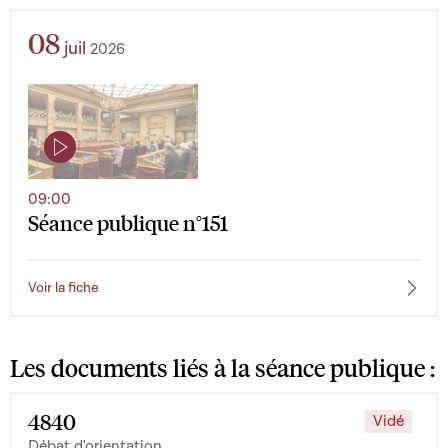
08
juil
2026
09:00
Séance publique n°151
Voir la fiche
Les documents liés à la séance publique :
4840
Vidé
Débat d'orientation