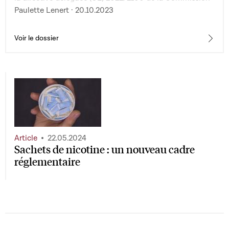
du 29 juin 2022 modifiant la directive 2014/40/UE du
Paulette Lenert · 20.10.2023
Parlement européen et du Conseil en ce qui concerne le
retrait de certaines exemptions pour les produits du
tabac chauffés
Voir le dossier
Article
22.05.2024
Sachets de nicotine : un nouveau cadre
réglementaire