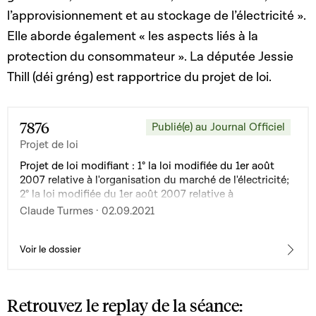
l’approvisionnement et au stockage de l’électricité ».
Elle aborde également « les aspects liés à la
protection du consommateur ». La députée Jessie
Thill (déi gréng) est rapportrice du projet de loi.
7876
Publié(e) au Journal Officiel
Projet de loi
Projet de loi modifiant : 1° la loi modifiée du 1er août
2007 relative à l'organisation du marché de l'électricité;
2° la loi modifiée du 1er août 2007 relative à
l'organisation du marché du gaz naturel
Claude Turmes · 02.09.2021
Voir le dossier
Retrouvez le replay de la séance: