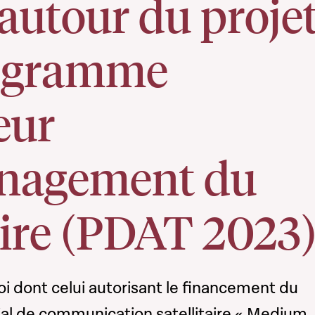
autour du proje
ogramme
eur
nagement du
oire (PDAT 2023
oi dont celui autorisant le financement du
l de communication satellitaire « Medium