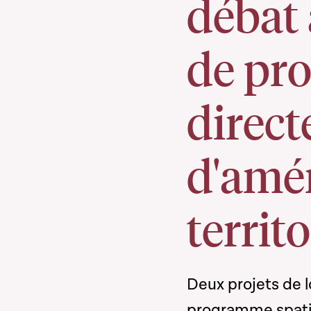
débat 
de pr
direct
d'amé
territ
Deux projets de l
programme spatia