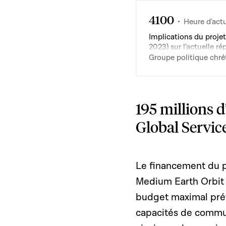
4100
Heure d'actu
Implications du proje
2023) sur l'actuelle 
Groupe politique chrét
195 millions 
Global Servic
Le financement du p
Medium Earth Orbit 
budget maximal prévu
capacités de commun