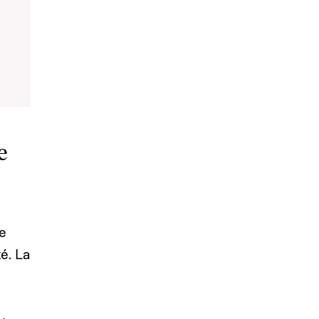
e
ne
é. La