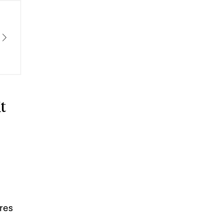
t
res