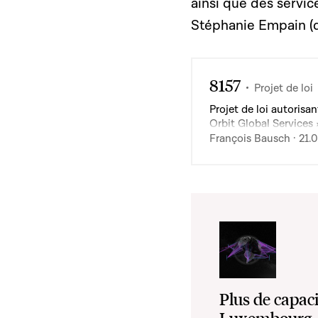
ainsi que des servic
Stéphanie Empain (dé
8157
Projet de loi
Projet de loi autoris
Orbit Global Services
François Bausch · 21.
Plus de capac