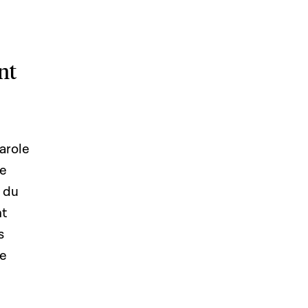
nt
arole
re
e du
nt
s
le