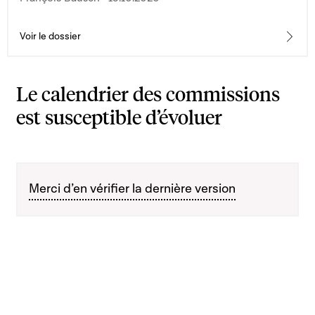
le domaine de la sûreté de l'aviation civile, et c)
d'instituer une Direction de l'Aviation Civile ; 2° la loi
modifiée du 31 janvier 1948 relative à la réglementation
Voir le dossier
de la navigation aérienne
Le calendrier des commissions
est susceptible d’évoluer
Merci d’en vérifier la dernière version