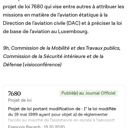
projet de loi 7680 qui vise entre autres à attribuer les
missions en matière de l’aviation étatique à la
Direction de l’aviation civile (DAC) et à préciser la loi
de base de l’aviation au Luxembourg.
9h, Commission de la Mobilité et des Travaux publics,
Commission de la Sécurité intérieure et de la
Défense
(
visioconférence)
7680
Publié(e) au Journal Officiel
Projet de loi
Projet de loi portant modification de : 1° la loi modifiée
du 19 mai 1999 ayant pour objet a) de réglementer
l'accès au marché de l'assistance en escale à l'aéroport
de Luxembourg, b) de créer un cadre réglementaire dans
François Bausch · 15.10.2020