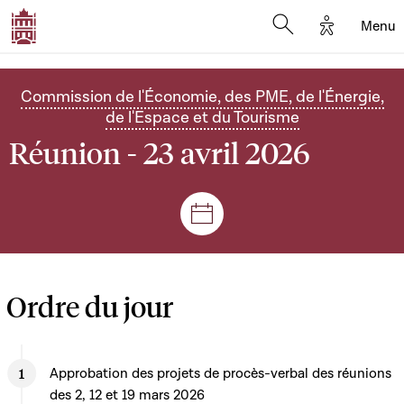
Options d'
Menu
Open search mod
Commission de l'Économie, des PME, de l'Énergie,
de l'Espace et du Tourisme
Réunion - 23 avril 2026
Séances et réunions
Ordre du jour
Approbation des projets de procès-verbal des réunions
des 2, 12 et 19 mars 2026