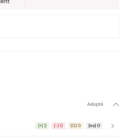
ent
Adopté
(+) 2
(-) 0
(O) 0
(nv) 0