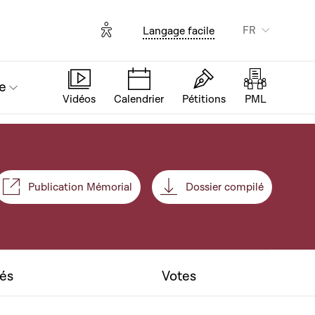
Options d'accessibilité
FR
Langage facile
e
Vidéos
Calendrier
Pétitions
PML
Publication Mémorial
Dossier compilé
nt
tés
Votes