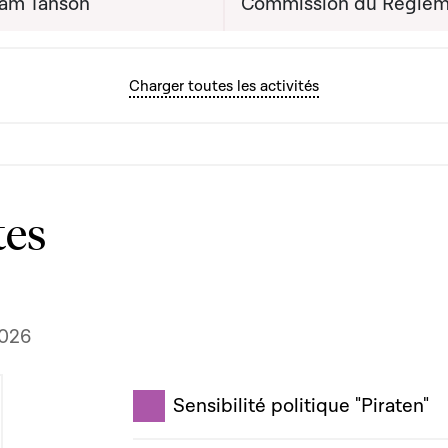
am Tanson
Commission du Règlem
Charger toutes les activités
tes
2026
Sensibilité politique "Piraten"