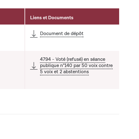
Liens et Documents
Document de dépôt
4794 - Voté (refusé) en séance
publique n°140 par 50 voix contre
5 voix et 2 abstentions