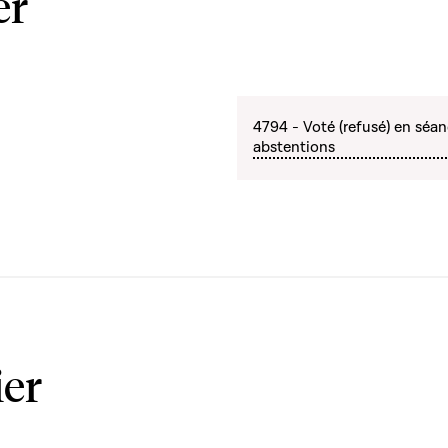
er
4794 - Voté (refusé) en séan
abstentions
ier