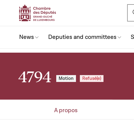
Ou
News
Deputies and committees
S
4794
Motion
Refusé(e)
A propos