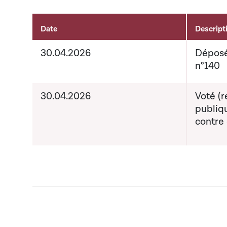
Date
Descript
Activités sur le dossier
30.04.2026
Déposé
n°140
30.04.2026
Voté (r
publiq
contre 