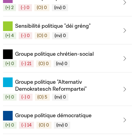
(+) 2
(-) 0
(O) 0
(nv) 0
Sensibilité politique "déi gréng"
(+) 4
(-) 0
(O) 0
(nv) 0
Groupe politique chrétien-social
(+) 0
(-) 21
(O) 0
(nv) 0
Groupe politique "Alternativ
Demokratesch Reformpartei"
(+) 0
(-) 0
(O) 5
(nv) 0
Groupe politique démocratique
(+) 0
(-) 14
(O) 0
(nv) 0