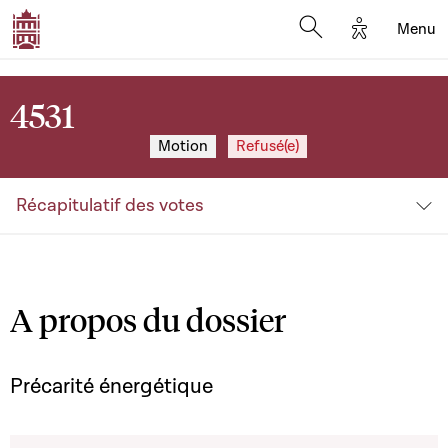
Options d'a
Menu
Open search moda
4531
Motion
Refusé(e)
Récapitulatif des votes
A propos du dossier
Précarité énergétique