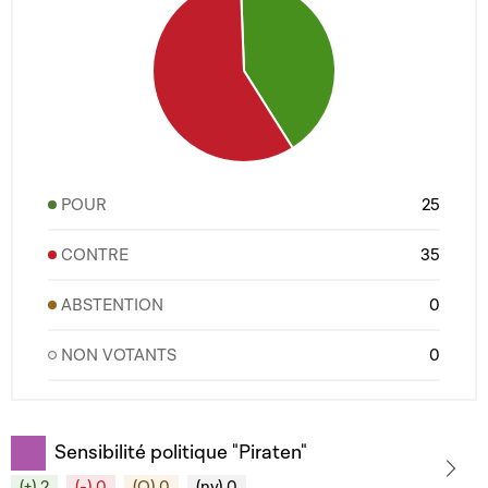
POUR
25
CONTRE
35
ABSTENTION
0
NON VOTANTS
0
Sensibilité politique "Piraten"
(+) 2
(-) 0
(O) 0
(nv) 0