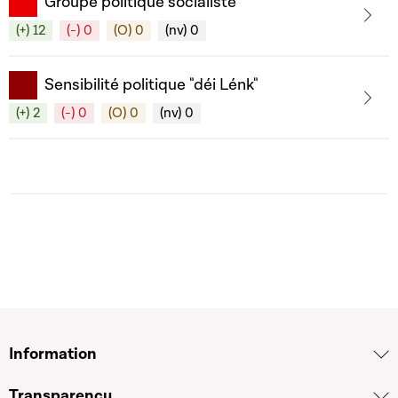
Groupe politique socialiste
(+) 12
(-) 0
(O) 0
(nv) 0
Sensibilité politique "déi Lénk"
(+) 2
(-) 0
(O) 0
(nv) 0
Information
Transparency