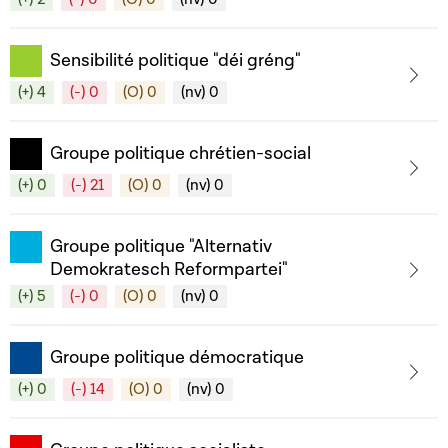
Sensibilité politique "déi gréng"
(+) 4
(-) 0
(O) 0
(nv) 0
Groupe politique chrétien-social
(+) 0
(-) 21
(O) 0
(nv) 0
Groupe politique "Alternativ
Demokratesch Reformpartei"
(+) 5
(-) 0
(O) 0
(nv) 0
Groupe politique démocratique
(+) 0
(-) 14
(O) 0
(nv) 0