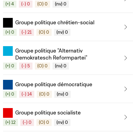
(+) 4
(-) 0
(O) 0
(nv) 0
Groupe politique chrétien-social
(+) 0
(-) 21
(O) 0
(nv) 0
Groupe politique "Alternativ
Demokratesch Reformpartei"
(+) 0
(-) 5
(O) 0
(nv) 0
Groupe politique démocratique
(+) 0
(-) 14
(O) 0
(nv) 0
Groupe politique socialiste
(+) 12
(-) 0
(O) 0
(nv) 0