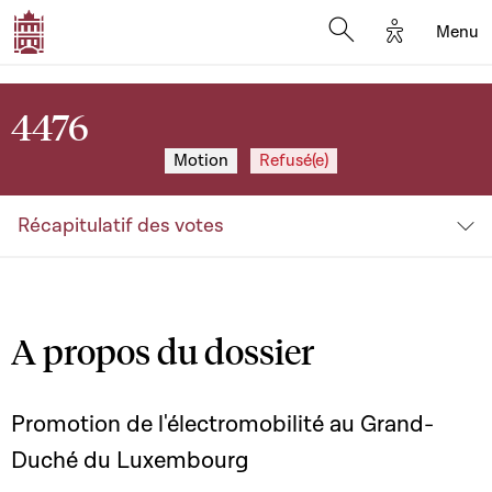
Options d'a
Menu
Open search moda
4476
Motion
Refusé(e)
Récapitulatif des votes
A propos du dossier
Promotion de l'électromobilité au Grand-
Duché du Luxembourg