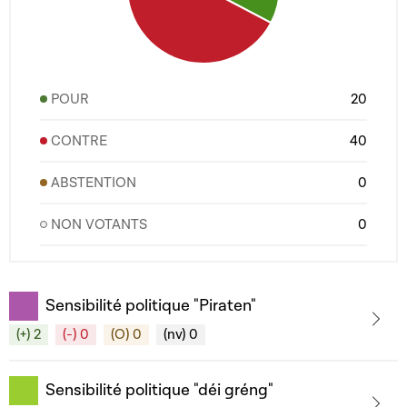
POUR
20
CONTRE
40
ABSTENTION
0
NON VOTANTS
0
Sensibilité politique "Piraten"
(+) 2
(-) 0
(O) 0
(nv) 0
Sensibilité politique "déi gréng"