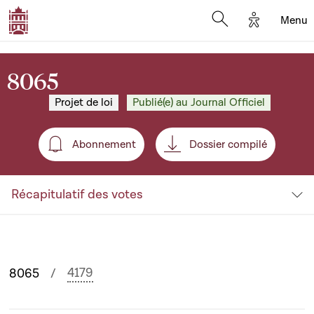
Options d'
Menu
Open search mod
8065
Projet de loi
Publié(e) au Journal Officiel
Abonnement
Dossier compilé
Abonnement
Récapitulatif des votes
4179
8065