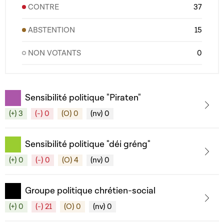
CONTRE
37
ABSTENTION
15
NON VOTANTS
0
Sensibilité politique "Piraten"
(+) 3
(-) 0
(O) 0
(nv) 0
Sensibilité politique "déi gréng"
(+) 0
(-) 0
(O) 4
(nv) 0
Groupe politique chrétien-social
(+) 0
(-) 21
(O) 0
(nv) 0