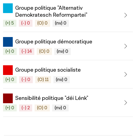
Groupe politique "Alternativ
Demokratesch Reformpartei"
(+) 5
(-) 0
(O) 0
(nv) 0
Groupe politique démocratique
(+) 0
(-) 14
(O) 0
(nv) 0
Groupe politique socialiste
(+) 0
(-) 0
(O) 11
(nv) 0
Sensibilité politique "déi Lénk"
(+) 0
(-) 2
(O) 0
(nv) 0