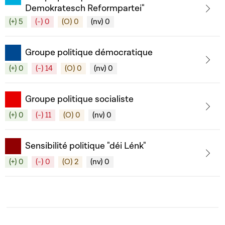
Demokratesch Reformpartei"
(+) 5
(-) 0
(O) 0
(nv) 0
Groupe politique démocratique
(+) 0
(-) 14
(O) 0
(nv) 0
Groupe politique socialiste
(+) 0
(-) 11
(O) 0
(nv) 0
Sensibilité politique "déi Lénk"
(+) 0
(-) 0
(O) 2
(nv) 0