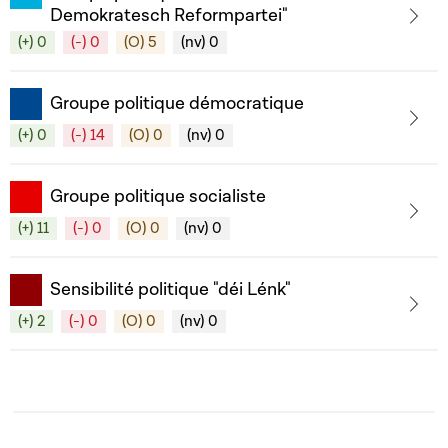
Demokratesch Reformpartei"
(+) 0
(-) 0
(O) 5
(nv) 0
Groupe politique démocratique
(+) 0
(-) 14
(O) 0
(nv) 0
Groupe politique socialiste
(+) 11
(-) 0
(O) 0
(nv) 0
Sensibilité politique "déi Lénk"
(+) 2
(-) 0
(O) 0
(nv) 0