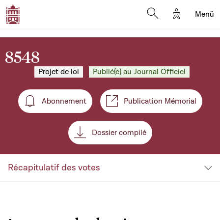
Options d'a
Menü
Open search moda
8548
Projet de loi
Publié(e) au Journal Officiel
Abonnement
Publication Mémorial
Abonnement
Dossier compilé
Récapitulatif des votes