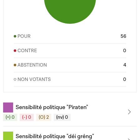
POUR
56
CONTRE
0
ABSTENTION
4
NON VOTANTS
0
Sensibilité politique "Piraten"
(+) 0
(-) 0
(O) 2
(nv) 0
Sensibilité politique "déi gréng"