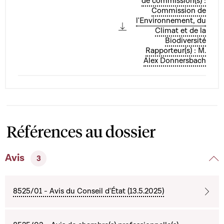
de commission(s) :
Commission de
l'Environnement, du
Climat et de la
Biodiversité
Rapporteur(s) : M.
Alex Donnersbach
Références au dossier
Avis
3
8525/01 - Avis du Conseil d'État (13.5.2025)