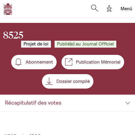
Options d'
Menü
Open search mod
8525
Projet de loi
Publié(e) au Journal Officiel
Abonnement
Publication Mémorial
Abonnement
Dossier compilé
Récapitulatif des votes