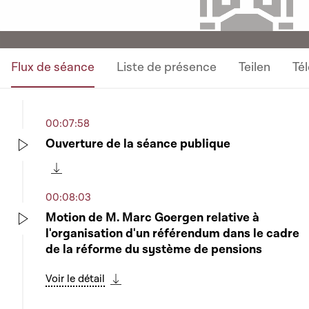
Flux de séance
Liste de présence
Teilen
Té
00:07:58
Ouverture de la séance publique
Play
Télécharger cette séquence
00:08:03
Motion de M. Marc Goergen relative à
l'organisation d'un référendum dans le cadre
Play
de la réforme du système de pensions
Voir le détail
Télécharger cette séquence