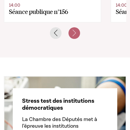
14:00
14:00
Séance publique n°156
Séanc
Previous slide
Next slide
Stress test des institutions
démocratiques
La Chambre des Députés met à
l’épreuve les institutions