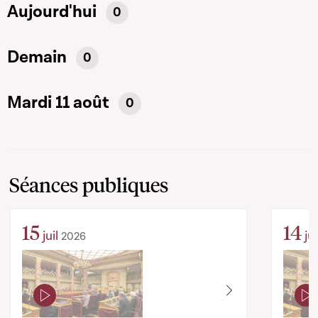
Aujourd'hui
0
Demain
0
Mardi 11 août
0
Séances publiques
15
14
juil
jui
2026