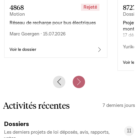
4868
8727
Rejeté
Motion
Dossie
Réseau de recharge pour bus électriques
Projet 
montan
Marc Goergen · 15.07.2026
17 déc
de l’ex
Yuriko 
d’auto
Voir le dossier
Voir le 
Previous slide
Next slide
Activités récentes
7 derniers jours
Dossiers
11
Les derniers projets de loi déposés, avis, rapports,
11