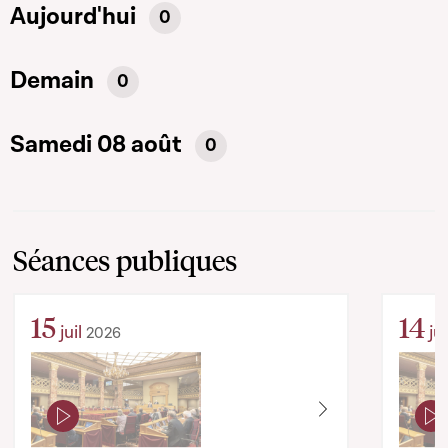
Aujourd'hui
0
Demain
0
Samedi 08 août
0
Séances publiques
15
14
juil
jui
2026