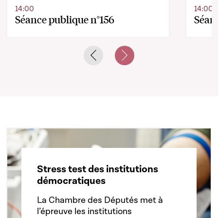
14:00
14:00
Séance publique n°156
Séanc
Previous slide
Next slide
Stress test des institutions
démocratiques
La Chambre des Députés met à
l’épreuve les institutions