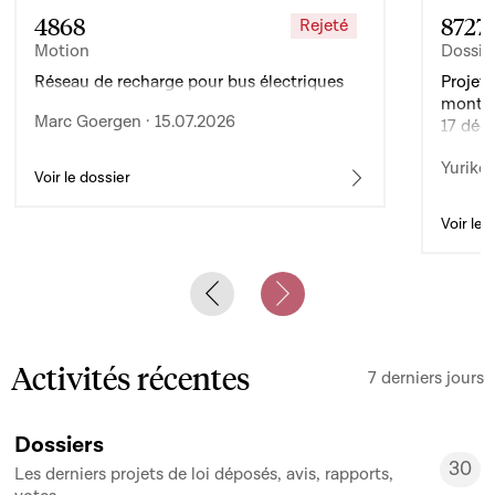
4868
8727
Rejeté
Motion
Dossie
Réseau de recharge pour bus électriques
Projet 
montan
Marc Goergen · 15.07.2026
17 déc
de l’ex
Yuriko 
d’auto
Voir le dossier
Voir le 
Previous slide
Next slide
Activités récentes
7 derniers jours
Dossiers
30
Les derniers projets de loi déposés, avis, rapports,
30