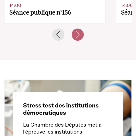
14:00
14:00
Séance publique n°156
Séanc
Previous slide
Next slide
Stress test des institutions
démocratiques
La Chambre des Députés met à
l’épreuve les institutions