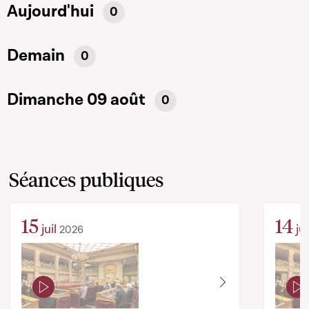
Aujourd'hui
0
Demain
0
Dimanche 09 août
0
Séances publiques
15
14
juil
jui
2026