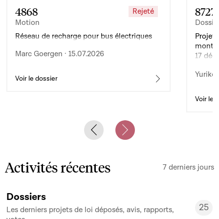
4868
8727
Rejeté
Motion
Dossie
Réseau de recharge pour bus électriques
Projet 
montan
Marc Goergen · 15.07.2026
17 déc
de l’ex
Yuriko 
d’auto
Voir le dossier
Voir le 
Previous slide
Next slide
Activités récentes
7 derniers jours
Dossiers
25
Les derniers projets de loi déposés, avis, rapports,
25